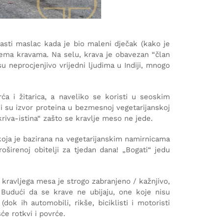
krasti maslac kada je bio maleni dječak (kako je
 prema kravama. Na selu, krava je obavezan “član
su neprocjenjivo vrijedni ljudima u Indiji, mnogo
a i žitarica, a naveliko se koristi u seoskim
ni su izvor proteina u bezmesnoj vegetarijanskoj
skriva-istina“ zašto se kravlje meso ne jede.
koja je bazirana na vegetarijanskim namirnicama
oširenoj obitelji za tjedan dana! „Bogati“ jedu
ja kravljega mesa je strogo zabranjeno / kažnjivo,
 Budući da se krave ne ubijaju, one koje nisu
dok ih automobili, rikše, biciklisti i motoristi
će rotkvi i povrće.