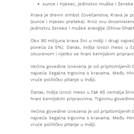
sunce i mjesec, jedinstvo muške i ženske 
Krava je drevni simbol čovečanstva. Krava je p
(sunce i mjesec preteka). Kroz ovu dvosmisleno
jedinstvu ženske i muške energije (Shiva-Shakt
Oko 90 milijuna krava živi u Indiji i drugi najv
poveća za 5%). Danas, Indija izvozi meso u ča
otvorenom i rijetko se hrani kemijskim pripravc
Većina govedine izvezena je od pripitomljenih b
najveća ilegalna trgovina s kravama. Među Hindu
vruće političko pitanje u Indiji.
Danas, Indija izvozi meso u čak 65 zemalja širo
hrani kemijskim pripravcima. Trgovinu govedima 
Većina govedine izvezena je od pripitomljenih b
najveća ilegalna trgovina s kravama. Među Hindu
vruće političko pitanje u Indiji.