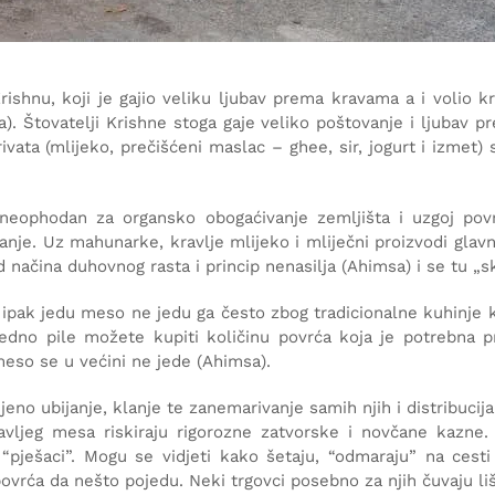
Krishnu, koji je gajio veliku ljubav prema kravama a i volio 
a). Štovatelji Krishne stoga gaje veliko poštovanje i ljubav
rivata (mlijeko, prečišćeni maslac – ghee, sir, jogurt i izmet) 
 neophodan za organsko obogaćivanje zemljišta i uzgoj povrć
ijanje. Uz mahunarke, kravlje mlijeko i mliječni proizvodi glav
 od načina duhovnog rasta i princip nenasilja (Ahimsa) i se tu „
 ipak jedu meso ne jedu ga često zbog tradicionalne kuhinje 
jedno pile možete kupiti količinu povrća koja je potrebna pr
 meso se u većini ne jede (Ahimsa).
njeno ubijanje, klanje te zanemarivanje samih njih i distribuci
ravljeg mesa riskiraju rigorozne zatvorske i novčane kazne.
pješaci”. Mogu se vidjeti kako šetaju, “odmaraju” na cesti (
ovrća da nešto pojedu. Neki trgovci posebno za njih čuvaju liš