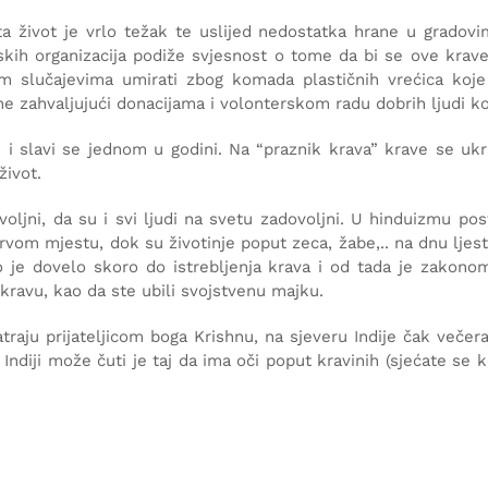
ta život je vrlo težak te uslijed nedostatka hrane u grado
ijskih organizacija podiže svjesnost o tome da bi se ove krave
m slučajevima umirati zbog komada plastičnih vrećica koje
ine zahvaljujući donacijama i volonterskom radu dobrih ljudi ko
mi i slavi se jednom u godini. Na “praznik krava” krave se u
život.
voljni, da su i svi ljudi na svetu zadovoljni. U hinduizmu post
vom mjestu, dok su životinje poput zeca, žabe,.. na dnu ljestv
o je dovelo skoro do istrebljenja krava i od tada je zakonom
kravu, kao da ste ubili svojstvenu majku.
traju prijateljicom boga Krishnu, na sjeveru Indije čak večer
ndiji može čuti je taj da ima oči poput kravinih (sjećate se 