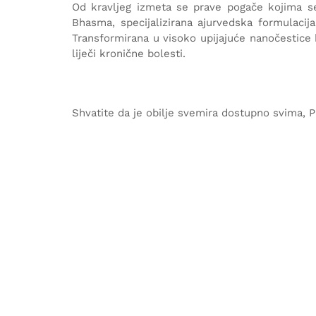
Od kravljeg izmeta se prave pogače kojima se o
Bhasma, specijalizirana ajurvedska formulacija
Transformirana u visoko upijajuće nanočestice k
liječi kronične bolesti.
Shvatite da je obilje svemira dostupno svima, P