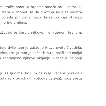
vima traže hranu u hrpama smeća na ulicama. U
 trebale zbrinuti te da životinja koja se smatra
 pojedu pri tome, tako da se počinju otvarati
ji brinu o njima.
krašavaju te daruju njihovom omiljenom hranom,
oje dvije teorije zašto je krava sveta životinja.
ice. Druga teorija kaže da su u prošlosti Indijci
 zabranjeno njihovo ubijanje. Danas je najbolji
aju sa ljudima, koji im na kraju večere ponude i
kod nas kravooka ili volooka Jelena). Kroz svetu