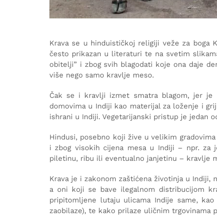
Krava se u hinduističkoj religiji veže za boga 
često prikazan u literaturi te na svetim slikam
obitelji” i zbog svih blagodati koje ona daje de
više nego samo kravlje meso.
Čak se i kravlji izmet smatra blagom, jer je
domovima u Indiji kao materijal za loženje i gr
ishrani u Indiji. Vegetarijanski pristup je jedan
Hindusi, posebno koji žive u velikim gradovima
i zbog visokih cijena mesa u Indiji – npr. za 
piletinu, ribu ili eventualno janjetinu – kravlje
Krava je i zakonom zaštićena životinja u Indiji, 
a oni koji se bave ilegalnom distribucijom k
pripitomljene lutaju ulicama Indije same, kao “
zaobilaze), te kako prilaze uličnim trgovinama p