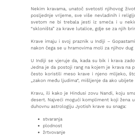
Nekim kravama, unatoč svetosti njihovog živo
posljednje vrijeme, sve više nevladinih i relig
svetom ne bi trebala jesti iz smeća i u neki
“skloništa” za krave lutalice, gdje se za njih br
Krave imaju i svoj praznik u Indiji – Gopasta
nakon čega se u hramovima moli za njihov dug 
U Indiji se vjeruje da, kada su bik i krava zado
Jedna je da postoji rang na kojem je krava na pr
često koristili meso krave i njeno mlijeko, št
„zakon među ljudima“, mišljenje da ako ubijete 
Kravu, ili kako je Hindusi zovu Nandi, koju sma
desert. Najveći mogući kompliment koji žena u I
duhovnu astrologiju Jyotish krave su snaga:
stvaranja
plodnost
žrtvovanje