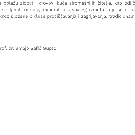
blažu zidovi I krovovi kuća siromašnijih žitelja, kao odličn
 spaljenih metala, minerala i krvavijeg izmeta koja se u tra
roz složene cikluse pročišćavanja i zagrijavanja, tradicionalno
rof. dr. Smajo Safić Gupta