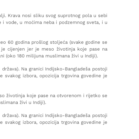
ji. Krava nosi sliku svog suprotnog pola u sebi
re i vode, u moćima neba i podzemnog sveta, i u
počeo 60 godina prošlog stoljeća (svake godine se
je cijenjen jer je meso životinja koje pase na
 (oko 180 milijuna muslimana živi u Indiji).
 država). Na granici Indijsko-Bangladeša postoji
je svakog izbora, opozicija trgovina govedine je
so životinja koje pase na otvorenom i rijetko se
imana živi u Indiji).
 država). Na granici Indijsko-Bangladeša postoji
je svakog izbora, opozicija trgovina govedine je