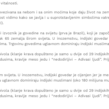
vitalnosti.
ovezivana sa nebom i sa onim moćima koje daju život na zeml
st vidimo kako se javlja i u suprotstavljenim simbolima vat
i).
eći izvoznik je govedine na svijetu (prva je Brazil), koji je za
k 65 zemalja širom svijeta. U inozemstvu, indijski govedar 
ima. Trgovinu govedima uglavnom dominiraju indijski muslimani
ivola (klanje krava dopušteno je samo u dvije od 29 indijskih
sima, kravlje meso jedu i “nedodirljivi – Adivasi ljudi”. Pri
m svijeta. U inozemstvu, indijski govedar je cijenjen jer je me
uglavnom dominiraju indijski muslimani (oko 180 milijuna musl
ivola (klanje krava dopušteno je samo u dvije od 29 indijskih
sima, kravlje meso jedu i “nedodirljivi – Adivasi ljudi”. Pri