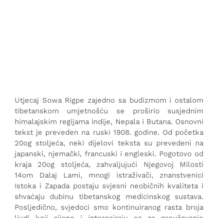
Utjecaj Sowa Rigpe zajedno sa budizmom i ostalom
tibetanskom umjetnošću se proširio susjednim
himalajskim regijama Indije, Nepala i Butana. Osnovni
tekst je preveden na ruski 1908. godine. Od početka
20og stoljeća, neki dijelovi teksta su prevedeni na
japanski, njemački, francuski i engleski. Pogotovo od
kraja 20og stoljeća, zahvaljujući Njegovoj Milosti
14om Dalaj Lami, mnogi istraživači, znanstvenici
Istoka i Zapada postaju svjesni neobičnih kvaliteta i
shvaćaju dubinu tibetanskog medicinskog sustava.
Posljedično, svjedoci smo kontinuiranog rasta broja
ljudi koji cijene i interesiraju se za proučavanje