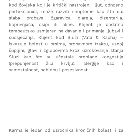
kod čovjeka koji je kritički nastrojen i ljut, odnosno
perfekcionist, može razviti simptome kao što su:
slaba probava, žgaravica, diareja, dizenterija,
koprivnjača, osipi ili akne. Klijent je dodatno
terapeutsko usmjeren na davanje i primanje ljubavi i
suosjećanja. Klijent kod Sluzi (Vata & Kapha) –
iskazuje bolest u prsima, probavnom traktu, usnoj
šupljini, glavi i zglobovima kroz uzrokovanje stanja
Sluzi kao što su učestale prehlade kongestija
(prepunjenost žila krvlju), alergije kao i
samostalnost, pohlepu i posesivnost.
Karma je jedan od uzročnika kroničnih bolesti i za