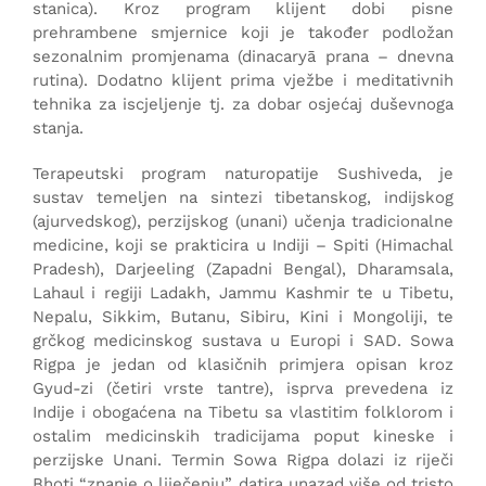
stanica). Kroz program klijent dobi pisne
prehrambene smjernice koji je također podložan
sezonalnim promjenama (dinacaryā prana – dnevna
rutina). Dodatno klijent prima vježbe i meditativnih
tehnika za iscjeljenje tj. za dobar osjećaj duševnoga
stanja.
Terapeutski program naturopatije Sushiveda, je
sustav temeljen na sintezi tibetanskog, indijskog
(ajurvedskog), perzijskog (unani) učenja tradicionalne
medicine, koji se prakticira u Indiji – Spiti (Himachal
Pradesh), Darjeeling (Zapadni Bengal), Dharamsala,
Dr. Gupta Shop is
Lahaul i regiji Ladakh, Jammu Kashmir te u Tibetu,
Nepalu, Sikkim, Butanu, Sibiru, Kini i Mongoliji, te
grčkog medicinskog sustava u Europi i SAD. Sowa
in the making
.
Rigpa je jedan od klasičnih primjera opisan kroz
Gyud-zi (četiri vrste tantre), isprva prevedena iz
Indije i obogaćena na Tibetu sa vlastitim folklorom i
ostalim medicinskih tradicijama poput kineske i
perzijske Unani. Termin Sowa Rigpa dolazi iz riječi
Bhoti “znanje o liječenju” datira unazad više od tristo