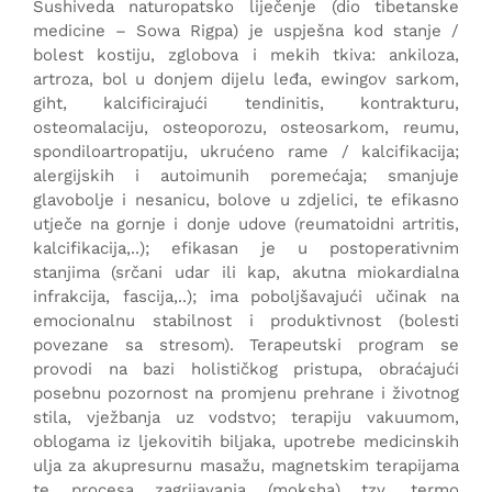
Sushiveda naturopatsko liječenje (dio tibetanske
medicine – Sowa Rigpa) je uspješna kod stanje /
bolest kostiju, zglobova i mekih tkiva: ankiloza,
artroza, bol u donjem dijelu leđa, ewingov sarkom,
giht, kalcificirajući tendinitis, kontrakturu,
osteomalaciju, osteoporozu, osteosarkom, reumu,
spondiloartropatiju, ukrućeno rame / kalcifikacija;
alergijskih i autoimunih poremećaja; smanjuje
glavobolje i nesanicu, bolove u zdjelici, te efikasno
utječe na gornje i donje udove (reumatoidni artritis,
kalcifikacija,..); efikasan je u postoperativnim
stanjima (srčani udar ili kap, akutna miokardialna
infrakcija, fascija,..); ima poboljšavajući učinak na
emocionalnu stabilnost i produktivnost (bolesti
povezane sa stresom). Terapeutski program se
provodi na bazi holističkog pristupa, obraćajući
posebnu pozornost na promjenu prehrane i životnog
stila, vježbanja uz vodstvo; terapiju vakuumom,
oblogama iz ljekovitih biljaka, upotrebe medicinskih
ulja za akupresurnu masažu, magnetskim terapijama
te procesa zagrijavanja (moksha) tzv. termo