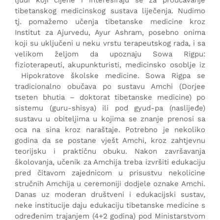
tibetanskog medicinskog sustava liječenja. Nudimo
tj. pomažemo učenja tibetanske medicine kroz
Institut za Ajurvedu, Ayur Ashram, posebno onima
koji su uključeni u neku vrstu terapeutskog rada, i sa
velikom željom da upoznaju Sowa Rigpu:
fizioterapeuti, akupunkturisti, medicinsko osoblje iz
Hipokratove školske medicine. Sowa Rigpa se
tradicionalno obučava po sustavu Amchi (Dorjee
tseten bhutia – doktorat tibetanske medicine) po
sistemu (guru-shisya) ili pod gyud-pa (naslijeđe)
sustavu u obiteljima u kojima se znanje prenosi sa
oca na sina kroz naraštaje. Potrebno je nekoliko
godina da se postane vješt Amchi, kroz zahtjevnu
teorijsku i praktičnu obuku. Nakon završavanja
školovanja, učenik za Amchija treba izvršiti edukaciju
pred čitavom zajednicom u prisustvu nekolicine
stručnih Amchija u ceremoniji dodjele oznake Amchi.
Danas uz moderan društveni i edukacijski sustav,
neke institucije daju edukaciju tibetanske medicine s
određenim trajanjem (4+2 godina) pod Ministarstvom