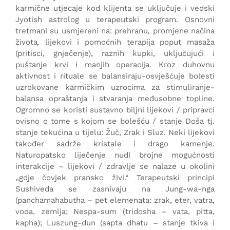
karmične utjecaje kod klijenta se uključuje i vedski
Jyotish astrolog u terapeutski program. Osnovni
tretmani su usmjereni na: prehranu
,
promjene načina
života
,
lijekovi i pomoćnih terapija poput masaža
(pritisci, gnječenje), raznih kupki, uključujući i
puštanje krvi i manjih operacija. Kroz duhovnu
aktivnost i rituale se balansiraju-osvješćuje bolesti
uzrokovane karmičkim uzrocima za stimuliranje-
balansa opraštanja i stvaranja međusobne topline.
Ogromno se koristi sustavno biljni lijekovi / pripravci
ovisno o tome s kojom se bolešću / stanje Doša tj.
stanje tekućina u tijelu: Žuč, Zrak i Sluz. Neki lijekovi
također sadrže kristale i drago kamenje.
Naturopatsko liječenje nudi brojne mogućnosti
interakcije – lijekovi / zdravlje se nalaze u okolini
„gdje čovjek pransko živi.“ Terapeutski principi
Sushiveda se zasnivaju na Jung-wa-nga
(panchamahabutha – pet elemenata: zrak, eter, vatra,
voda, zemlja; Nespa-sum (tridosha – vata, pitta,
kapha); Luszung-dun (sapta dhatu – stanje tkiva i