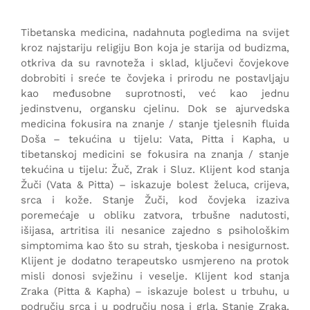
Tibetanska medicina, nadahnuta pogledima na svijet
kroz najstariju religiju Bon koja je starija od budizma,
otkriva da su ravnoteža i sklad, ključevi čovjekove
dobrobiti i sreće te čovjeka i prirodu ne postavljaju
kao međusobne suprotnosti, već kao jednu
jedinstvenu, organsku cjelinu. Dok se ajurvedska
medicina fokusira na znanje / stanje tjelesnih fluida
Doša – tekućina u tijelu: Vata, Pitta i Kapha, u
tibetanskoj medicini se fokusira na znanja / stanje
tekućina u tijelu: Žuč, Zrak i Sluz. Klijent kod stanja
Žuči (Vata & Pitta) – iskazuje bolest želuca, crijeva,
srca i kože. Stanje Žuči, kod čovjeka izaziva
poremećaje u obliku zatvora, trbušne nadutosti,
išijasa, artritisa ili nesanice zajedno s psihološkim
simptomima kao što su strah, tjeskoba i nesigurnost.
Klijent je dodatno terapeutsko usmjereno na protok
misli donosi svježinu i veselje. Klijent kod stanja
Zraka (Pitta & Kapha) – iskazuje bolest u trbuhu, u
području srca i u području nosa i grla. Stanje Zraka,