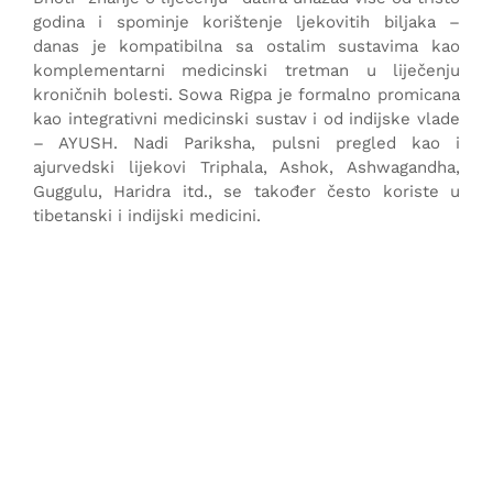
godina i spominje korištenje ljekovitih biljaka –
We try hard to make it
danas je kompatibilna sa ostalim sustavima kao
komplementarni medicinski tretman u liječenju
available for you as soon as
kroničnih bolesti. Sowa Rigpa je formalno promicana
possible.
kao integrativni medicinski sustav i od indijske vlade
– AYUSH. Nadi Pariksha, pulsni pregled kao i
ajurvedski lijekovi Triphala, Ashok, Ashwagandha,
Guggulu, Haridra itd., se također često koriste u
tibetanski i indijski medicini.
Get to know the authors (IT
Melona)